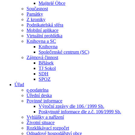
Majitelé Obce
Současnost
Památky
Z kroniky
Podnikatelská sféra
Mobilní aplikace
Virtuální prohlídka
Knihovna a SC
Knihovna
Společenské centrum (SC)
Zájmová činnost
Bělásek
TJ Sokol
SDH
SPOZ
Úřad
e-podatelna
Úřední deska
Povinné informace
Výroční zprávy dle 106 ⁄ 1999 Sb.
Poskytnuté informace dle z.č. 106⁄1999 Sb.
Vyhlášky a nařízení
Životní situace
Rozklikávací rozpočet
Odpadové hospodářství obce