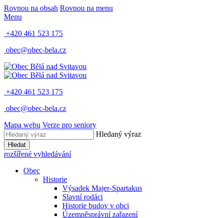
Rovnou na obsah
Rovnou na menu
Menu
+420 461 523 175
obec@obec-bela.cz
+420 461 523 175
obec@obec-bela.cz
Mapa webu
Verze pro seniory
Hledaný výraz
Hledat
rozšířené vyhledávání
Obec
Historie
Výsadek Majer-Spartakus
Slavní rodáci
Historie budov v obci
Územněsprávní zařazení