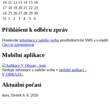
10
11
12
13
14
15
16
17
18
19
20
21
22
23
24
25
26
27
28
29
30
31
1
2
3
4
5
6
Přihlášení k odběru zpráv
Dostávejte
informace z našeho webu
prostřednictvím SMS a e-mailů
Chci se zaregistrovat
Mobilní aplikace
Sledujte informace z našeho webu v
mobilní aplikaci –
V OBRAZE.
Aktuální počasí
dnes, čtvrtek 6. 8. 2026