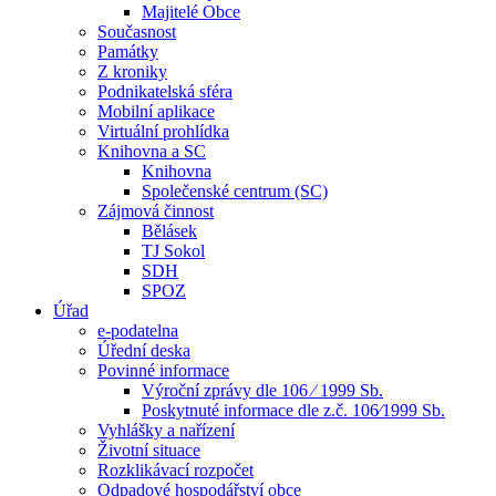
Majitelé Obce
Současnost
Památky
Z kroniky
Podnikatelská sféra
Mobilní aplikace
Virtuální prohlídka
Knihovna a SC
Knihovna
Společenské centrum (SC)
Zájmová činnost
Bělásek
TJ Sokol
SDH
SPOZ
Úřad
e-podatelna
Úřední deska
Povinné informace
Výroční zprávy dle 106 ⁄ 1999 Sb.
Poskytnuté informace dle z.č. 106⁄1999 Sb.
Vyhlášky a nařízení
Životní situace
Rozklikávací rozpočet
Odpadové hospodářství obce