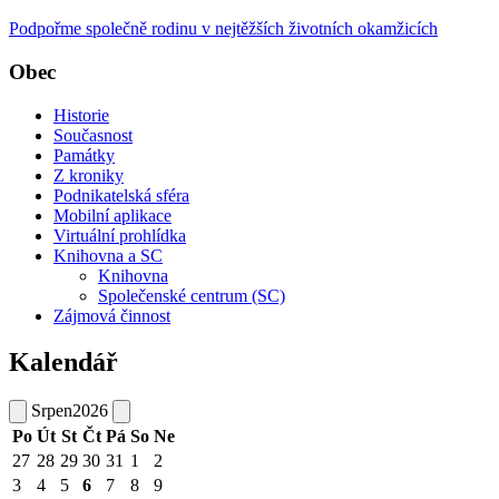
Podpořme společně rodinu v nejtěžších životních okamžicích
Obec
Historie
Současnost
Památky
Z kroniky
Podnikatelská sféra
Mobilní aplikace
Virtuální prohlídka
Knihovna a SC
Knihovna
Společenské centrum (SC)
Zájmová činnost
Kalendář
Srpen
2026
Po
Út
St
Čt
Pá
So
Ne
27
28
29
30
31
1
2
3
4
5
6
7
8
9