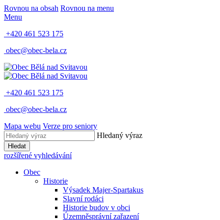
Rovnou na obsah
Rovnou na menu
Menu
+420 461 523 175
obec@obec-bela.cz
+420 461 523 175
obec@obec-bela.cz
Mapa webu
Verze pro seniory
Hledaný výraz
Hledat
rozšířené vyhledávání
Obec
Historie
Výsadek Majer-Spartakus
Slavní rodáci
Historie budov v obci
Územněsprávní zařazení