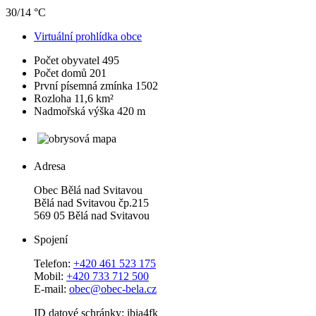
30/14 °C
Virtuální prohlídka obce
Počet obyvatel
495
Počet domů
201
První písemná zmínka
1502
Rozloha
11,6 km²
Nadmořská výška
420 m
Adresa
Obec Bělá nad Svitavou
Bělá nad Svitavou čp.215
569 05 Bělá nad Svitavou
Spojení
Telefon:
+420 461 523 175
Mobil:
+420 733 712 500
E-mail:
obec@obec-bela.cz
ID datové schránky: ibia4fk