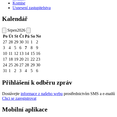
Komise
Usnesení zastupitelstva
Kalendář
Srpen
2026
Po
Út
St
Čt
Pá
So
Ne
27
28
29
30
31
1
2
3
4
5
6
7
8
9
10
11
12
13
14
15
16
17
18
19
20
21
22
23
24
25
26
27
28
29
30
31
1
2
3
4
5
6
Přihlášení k odběru zpráv
Dostávejte
informace z našeho webu
prostřednictvím SMS a e-mailů
Chci se zaregistrovat
Mobilní aplikace