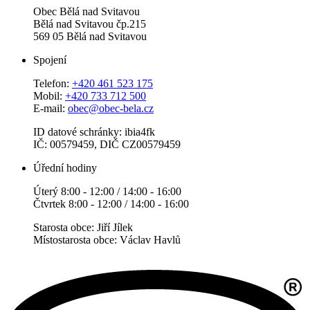
Obec Bělá nad Svitavou
Bělá nad Svitavou čp.215
569 05 Bělá nad Svitavou
Spojení
Telefon:
+420 461 523 175
Mobil:
+420 733 712 500
E-mail:
obec@obec-bela.cz
ID datové schránky: ibia4fk
IČ: 00579459, DIČ CZ00579459
Úřední hodiny
Úterý 8:00 - 12:00 / 14:00 - 16:00
Čtvrtek 8:00 - 12:00 / 14:00 - 16:00
Starosta obce: Jiří Jílek
Místostarosta obce: Václav Havlů