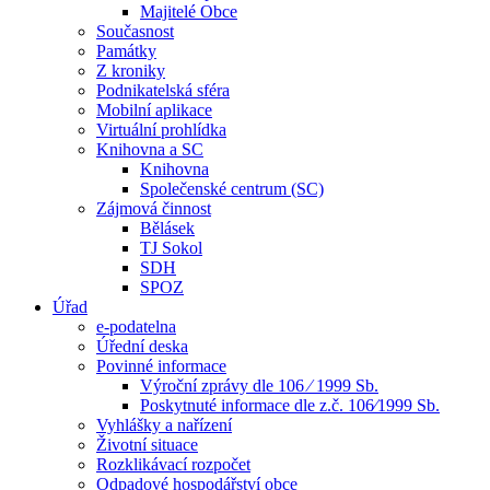
Majitelé Obce
Současnost
Památky
Z kroniky
Podnikatelská sféra
Mobilní aplikace
Virtuální prohlídka
Knihovna a SC
Knihovna
Společenské centrum (SC)
Zájmová činnost
Bělásek
TJ Sokol
SDH
SPOZ
Úřad
e-podatelna
Úřední deska
Povinné informace
Výroční zprávy dle 106 ⁄ 1999 Sb.
Poskytnuté informace dle z.č. 106⁄1999 Sb.
Vyhlášky a nařízení
Životní situace
Rozklikávací rozpočet
Odpadové hospodářství obce