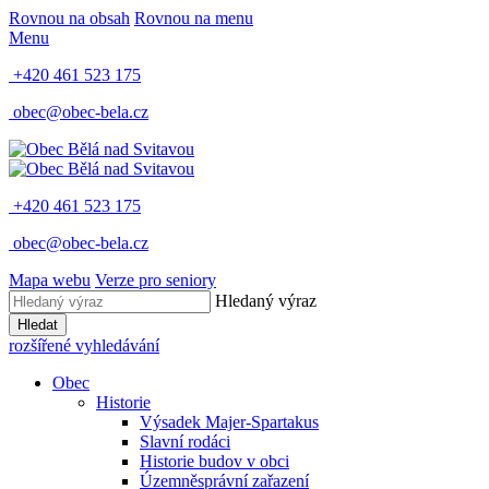
Rovnou na obsah
Rovnou na menu
Menu
+420 461 523 175
obec@obec-bela.cz
+420 461 523 175
obec@obec-bela.cz
Mapa webu
Verze pro seniory
Hledaný výraz
Hledat
rozšířené vyhledávání
Obec
Historie
Výsadek Majer-Spartakus
Slavní rodáci
Historie budov v obci
Územněsprávní zařazení