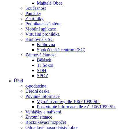
Majitelé Obce
Současnost
Památky
Z kroniky
Podnikatelská sféra
Mobilní aplikace
Virtuální prohlídka
Knihovna a SC
Knihovna
Společenské centrum (SC)
Zájmová činnost
Bělásek
TJ Sokol
SDH
SPOZ
Úřad
e-podatelna
Úřední deska
Povinné informace
Výroční zprávy dle 106 ⁄ 1999 Sb.
Poskytnuté informace dle z.č. 106⁄1999 Sb.
Vyhlášky a nařízení
Životní situace
Rozklikávací rozpočet
Odpadové hospodářství obce