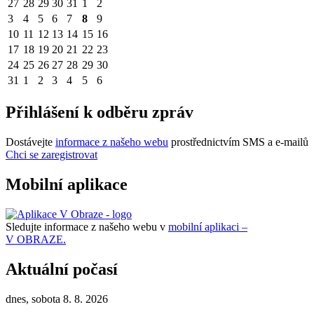
27
28
29
30
31
1
2
3
4
5
6
7
8
9
10
11
12
13
14
15
16
17
18
19
20
21
22
23
24
25
26
27
28
29
30
31
1
2
3
4
5
6
Přihlášení k odběru zpráv
Dostávejte
informace z našeho webu
prostřednictvím SMS a e-mailů
Chci se zaregistrovat
Mobilní aplikace
Sledujte informace z našeho webu v
mobilní aplikaci –
V OBRAZE.
Aktuální počasí
dnes, sobota 8. 8. 2026