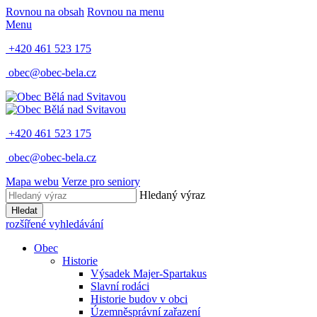
Rovnou na obsah
Rovnou na menu
Menu
+420 461 523 175
obec@obec-bela.cz
+420 461 523 175
obec@obec-bela.cz
Mapa webu
Verze pro seniory
Hledaný výraz
Hledat
rozšířené vyhledávání
Obec
Historie
Výsadek Majer-Spartakus
Slavní rodáci
Historie budov v obci
Územněsprávní zařazení