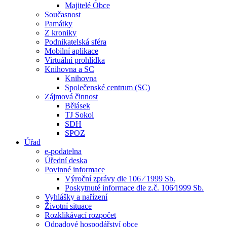
Majitelé Obce
Současnost
Památky
Z kroniky
Podnikatelská sféra
Mobilní aplikace
Virtuální prohlídka
Knihovna a SC
Knihovna
Společenské centrum (SC)
Zájmová činnost
Bělásek
TJ Sokol
SDH
SPOZ
Úřad
e-podatelna
Úřední deska
Povinné informace
Výroční zprávy dle 106 ⁄ 1999 Sb.
Poskytnuté informace dle z.č. 106⁄1999 Sb.
Vyhlášky a nařízení
Životní situace
Rozklikávací rozpočet
Odpadové hospodářství obce