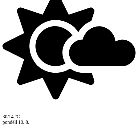
30/14 °C
pondělí
10. 8.