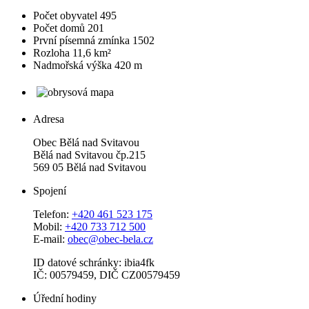
Počet obyvatel
495
Počet domů
201
První písemná zmínka
1502
Rozloha
11,6 km²
Nadmořská výška
420 m
Adresa
Obec Bělá nad Svitavou
Bělá nad Svitavou čp.215
569 05 Bělá nad Svitavou
Spojení
Telefon:
+420 461 523 175
Mobil:
+420 733 712 500
E-mail:
obec@obec-bela.cz
ID datové schránky: ibia4fk
IČ: 00579459, DIČ CZ00579459
Úřední hodiny