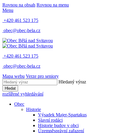
Rovnou na obsah
Rovnou na menu
Menu
+420 461 523 175
obec@obec-bela.cz
+420 461 523 175
obec@obec-bela.cz
Mapa webu
Verze pro seniory
Hledaný výraz
Hledat
rozšířené vyhledávání
Obec
Historie
Výsadek Majer-Spartakus
Slavní rodáci
Historie budov v obci
Územněsprávní zařazení