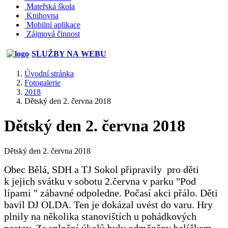
Mateřská škola
Knihovna
Mobilní aplikace
Zájmová činnost
SLUŽBY NA WEBU
Úvodní stránka
Fotogalerie
2018
Dětský den 2. června 2018
Dětský den 2. června 2018
Dětský den 2. června 2018
Obec Bělá, SDH a TJ Sokol připravily pro děti
k jejich svátku v sobotu 2.června v parku "Pod
lípami " zábavné odpoledne. Počasí akci přálo. Děti
bavil DJ OLDA. Ten je dokázal uvést do varu. Hry
plnily na několika stanovištích u pohádkových
postav. Za splnění úkolů byly odměněny balíčkem