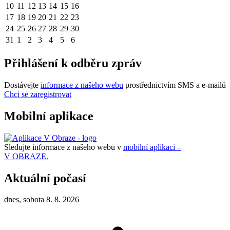
10
11
12
13
14
15
16
17
18
19
20
21
22
23
24
25
26
27
28
29
30
31
1
2
3
4
5
6
Přihlášení k odběru zpráv
Dostávejte
informace z našeho webu
prostřednictvím SMS a e-mailů
Chci se zaregistrovat
Mobilní aplikace
Sledujte informace z našeho webu v
mobilní aplikaci –
V OBRAZE.
Aktuální počasí
dnes, sobota 8. 8. 2026