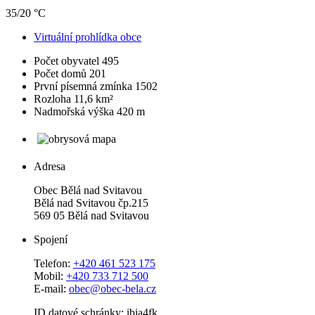
35/20 °C
Virtuální prohlídka obce
Počet obyvatel
495
Počet domů
201
První písemná zmínka
1502
Rozloha
11,6 km²
Nadmořská výška
420 m
Adresa
Obec Bělá nad Svitavou
Bělá nad Svitavou čp.215
569 05 Bělá nad Svitavou
Spojení
Telefon:
+420 461 523 175
Mobil:
+420 733 712 500
E-mail:
obec@obec-bela.cz
ID datové schránky: ibia4fk