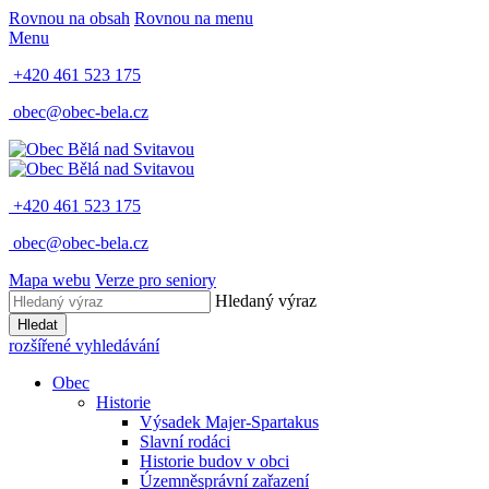
Rovnou na obsah
Rovnou na menu
Menu
+420 461 523 175
obec@obec-bela.cz
+420 461 523 175
obec@obec-bela.cz
Mapa webu
Verze pro seniory
Hledaný výraz
Hledat
rozšířené vyhledávání
Obec
Historie
Výsadek Majer-Spartakus
Slavní rodáci
Historie budov v obci
Územněsprávní zařazení