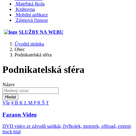
Mateřská škola
Knihovna
Mobilní aplikace
Zájmová činnost
SLUŽBY NA WEBU
Úvodní stránka
Obec
Podnikatelská sféra
Podnikatelská sféra
Název
Hledat
Vše
#
B
K
L
M
P
R
Š
T
Faraon Video
DVD video ze závodů sajdkár, čtyřkolek, motorek, offroad, extrem
truck trial