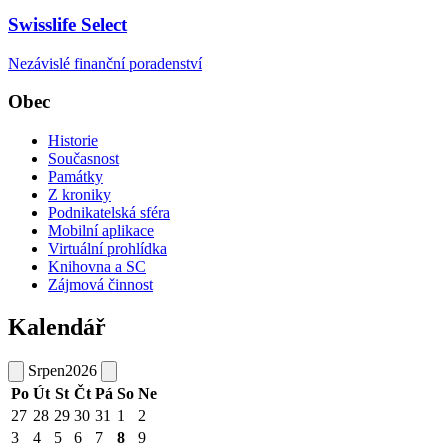
Swisslife Select
Nezávislé finanční poradenství
Obec
Historie
Současnost
Památky
Z kroniky
Podnikatelská sféra
Mobilní aplikace
Virtuální prohlídka
Knihovna a SC
Zájmová činnost
Kalendář
Srpen
2026
Po
Út
St
Čt
Pá
So
Ne
27
28
29
30
31
1
2
3
4
5
6
7
8
9