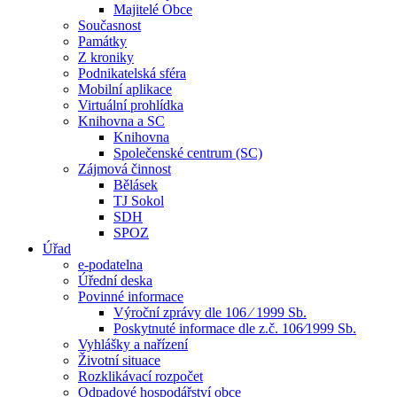
Majitelé Obce
Současnost
Památky
Z kroniky
Podnikatelská sféra
Mobilní aplikace
Virtuální prohlídka
Knihovna a SC
Knihovna
Společenské centrum (SC)
Zájmová činnost
Bělásek
TJ Sokol
SDH
SPOZ
Úřad
e-podatelna
Úřední deska
Povinné informace
Výroční zprávy dle 106 ⁄ 1999 Sb.
Poskytnuté informace dle z.č. 106⁄1999 Sb.
Vyhlášky a nařízení
Životní situace
Rozklikávací rozpočet
Odpadové hospodářství obce