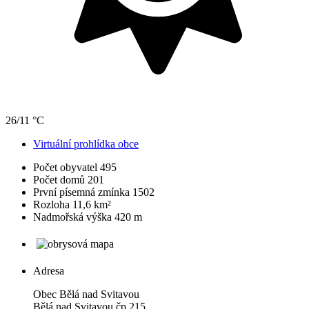
26/11 °C
Virtuální prohlídka obce
Počet obyvatel
495
Počet domů
201
První písemná zmínka
1502
Rozloha
11,6 km²
Nadmořská výška
420 m
Adresa
Obec Bělá nad Svitavou
Bělá nad Svitavou čp.215