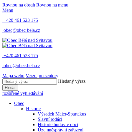
Rovnou na obsah
Rovnou na menu
Menu
+420 461 523 175
obec@obec-bela.cz
+420 461 523 175
obec@obec-bela.cz
Mapa webu
Verze pro seniory
Hledaný výraz
Hledat
rozšířené vyhledávání
Obec
Historie
Výsadek Majer-Spartakus
Slavní rodáci
Historie budov v obci
Územněsprávní zařazení