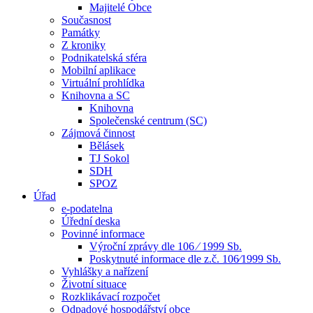
Majitelé Obce
Současnost
Památky
Z kroniky
Podnikatelská sféra
Mobilní aplikace
Virtuální prohlídka
Knihovna a SC
Knihovna
Společenské centrum (SC)
Zájmová činnost
Bělásek
TJ Sokol
SDH
SPOZ
Úřad
e-podatelna
Úřední deska
Povinné informace
Výroční zprávy dle 106 ⁄ 1999 Sb.
Poskytnuté informace dle z.č. 106⁄1999 Sb.
Vyhlášky a nařízení
Životní situace
Rozklikávací rozpočet
Odpadové hospodářství obce