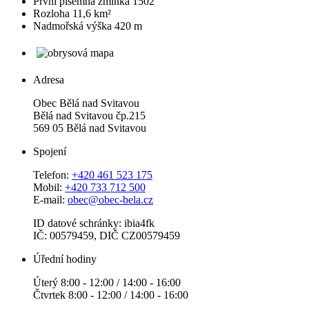
První písemná zmínka
1502
Rozloha
11,6 km²
Nadmořská výška
420 m
Adresa
Obec Bělá nad Svitavou
Bělá nad Svitavou čp.215
569 05 Bělá nad Svitavou
Spojení
Telefon:
+420 461 523 175
Mobil:
+420 733 712 500
E-mail:
obec@obec-bela.cz
ID datové schránky: ibia4fk
IČ: 00579459, DIČ CZ00579459
Úřední hodiny
Úterý 8:00 - 12:00 / 14:00 - 16:00
Čtvrtek 8:00 - 12:00 / 14:00 - 16:00