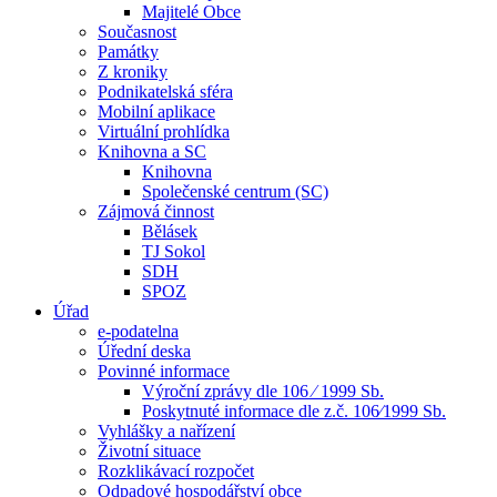
Majitelé Obce
Současnost
Památky
Z kroniky
Podnikatelská sféra
Mobilní aplikace
Virtuální prohlídka
Knihovna a SC
Knihovna
Společenské centrum (SC)
Zájmová činnost
Bělásek
TJ Sokol
SDH
SPOZ
Úřad
e-podatelna
Úřední deska
Povinné informace
Výroční zprávy dle 106 ⁄ 1999 Sb.
Poskytnuté informace dle z.č. 106⁄1999 Sb.
Vyhlášky a nařízení
Životní situace
Rozklikávací rozpočet
Odpadové hospodářství obce