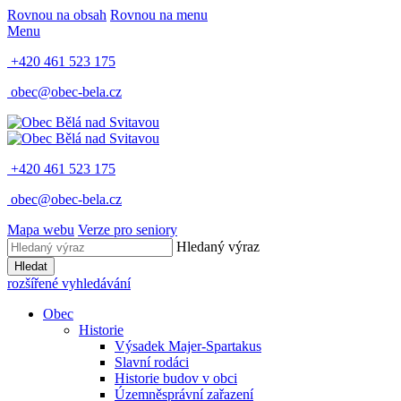
Rovnou na obsah
Rovnou na menu
Menu
+420 461 523 175
obec@obec-bela.cz
+420 461 523 175
obec@obec-bela.cz
Mapa webu
Verze pro seniory
Hledaný výraz
Hledat
rozšířené vyhledávání
Obec
Historie
Výsadek Majer-Spartakus
Slavní rodáci
Historie budov v obci
Územněsprávní zařazení