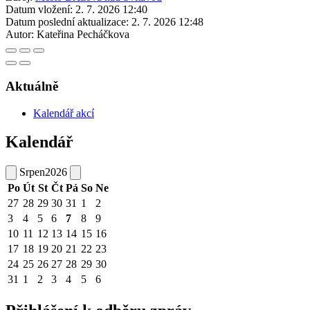
Datum vložení:
2. 7. 2026 12:40
Datum poslední aktualizace:
2. 7. 2026 12:48
Autor:
Kateřina Pecháčkova
Aktuálně
Kalendář akcí
Kalendář
Srpen
2026
Po
Út
St
Čt
Pá
So
Ne
27
28
29
30
31
1
2
3
4
5
6
7
8
9
10
11
12
13
14
15
16
17
18
19
20
21
22
23
24
25
26
27
28
29
30
31
1
2
3
4
5
6